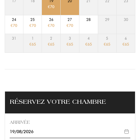
17
18
19
20
21
22
23
€
70
24
25
26
27
28
29
30
€
70
€
70
€
70
€
70
31
1
2
3
4
5
6
€
65
€
65
€
65
€
65
€
65
€
65
RÉSERVEZ VOTRE CHAMBRE
ARRIVÉE