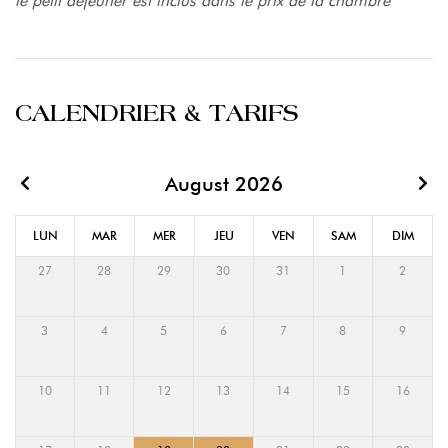
le petit déjeuner est inclus dans le prix de la chambre
CALENDRIER & TARIFS
August 2026
LUN
MAR
MER
JEU
VEN
SAM
DIM
27
28
29
30
31
1
2
3
4
5
6
7
8
9
10
11
12
13
14
15
16