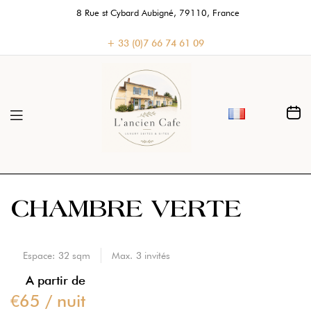
8 Rue st Cybard Aubigné, 79110, France
+ 33 (0)7 66 74 61 09
CHAMBRE VERTE
Espace:
32 sqm
Max.
3
invités
A partir de
€
65
/ nuit